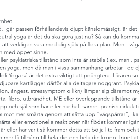
amhet
id, går passen förhållandevis djupt känslomässigt, är de
eutral yoga är det du ska göra just nu? Så kan du komma
 att verkligen vara med dig själv på flera plan. Men - vå
n med öppet sinne.
ler psykiatriska tillstånd som inte är stabila (.ex. mani, 
en yoga, men då man i vissa sammanhang arbetar i de dj
oli Yoga så är det extra viktigt att poängtera. Läraren 
jupare kartlägger därför alla deltagare noggrant. Psykia
sion, ångest, stressymptom o likn) lämpar sig däremot my
a, fibro, utbrändhet, ME eller överlappande tillstånd är 
p och själ som har eller har haft sämre pranisk cirkulation
oss mot mer smärta genom att sätta upp ”vägspärrar”, 
ärta eller emotionella reaktioner när flödet kommer ig
är eller har varit så kommer detta att bölja lite fram och ti
h mer få tillgång till hela dig och hela din kropp. Inget a