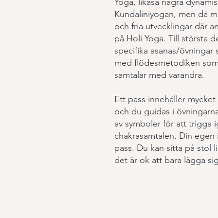
Yoga, likaså några dynamis
Kundaliniyogan, men då 
och fria utvecklingar där an
på Holi Yoga. Till största 
specifika asanas/övningar
med flödesmetodiken som 
samtalar med varandra.
Ett pass innehåller mycket 
och du guidas i övningarna
av symboler för att trigga 
chakrasamtalen. Din egen i
pass. Du kan sitta på stol
det är ok att bara lägga si