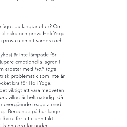
t något du längtar efter? Om
 tillbaka och prova Holi Yoga
ga prova utan att värdera och
psykos) är inte lämpade för
upare emotionella lagren i
som arbetar med
Holi Yoga
trisk problematik som inte är
cket bra för Holi Yoga.
det viktigt att vara medveten
, vilket är helt naturligt då
kan övergående reagera med
ång. Beroende på hur länge
llbaka för att i lugn takt
tt känna oro för under