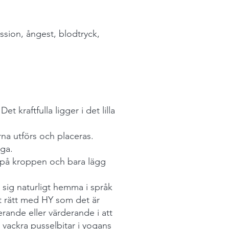
sion, ångest, blodtryck,
et kraftfulla ligger i det lilla
arna utförs och placeras.
oga.
d på kroppen och bara lägg
 sig naturligt hemma i språk
t rätt med HY som det är
erande eller värderande i att
 vackra pusselbitar i yogans