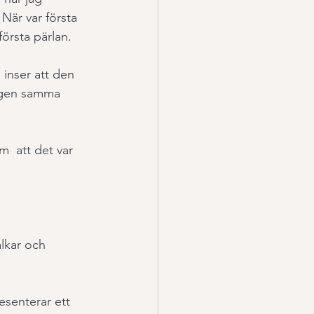
När var första 
örsta pärlan. 
 inser att den 
ligen samma 
m  att det var 
lkar och 
esenterar ett 