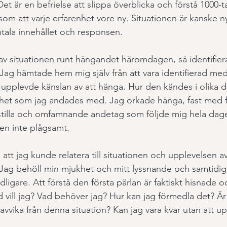
et är en befrielse att slippa överblicka och förstå 1000-ta
om att varje erfarenhet vore ny. Situationen är kanske n
ala innehållet och responsen. 
as av situationen runt hängandet häromdagen, så identifier
Jag hämtade hem mig själv från att vara identifierad med 
 upplevde känslan av att hänga. Hur den kändes i olika de
het som jag andades med. Jag orkade hänga, fast med fö
stilla och omfamnande andetag som följde mig hela dage
en inte plågsamt. 
tt jag kunde relatera till situationen och upplevelsen av
v. Jag behöll min mjukhet och mitt lyssnande och samtidig
ligare. Att förstå den första pärlan är faktiskt hisnade o
 vill jag? Vad behöver jag? Hur kan jag förmedla det? Är
avvika från denna situation? Kan jag vara kvar utan att u