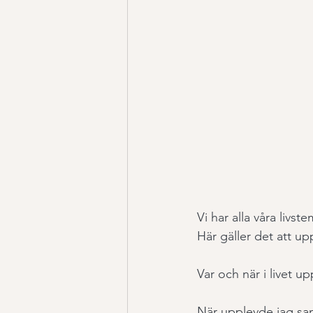
Vi har alla våra liv
Här gäller det att u
Var och när i livet u
När upplevde jag sa