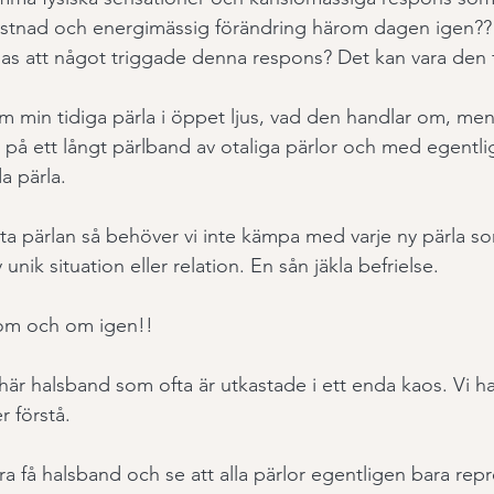
ystnad och energimässig förändring härom dagen igen?? 
s att något triggade denna respons? Det kan vara den f
m min tidiga pärla i öppet ljus, vad den handlar om, men
n på ett långt pärlband av otaliga pärlor och med egent
a pärla.
rsta pärlan så behöver vi inte kämpa med varje ny pärla so
unik situation eller relation. En sån jäkla befrielse. 
om och om igen!!
här halsband som ofta är utkastade i ett enda kaos. Vi ha
r förstå.
ågra få halsband och se att alla pärlor egentligen bara repr