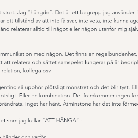
t stort. Jag ”hängde”. Det är ett begrepp jag använder fö
ett tillstånd av att inte få svar, inte veta, inte kunna ager
tånd relaterar alltid till något eller någon utanför mig själv
t kommunikation med någon. Det finns en regelbundenhet,
tt att relatera och sättet samspelet fungerar på är begripl
 relation, kollega osv
genting så upphör plötsligt mönstret och det blir tyst. Ell
lötsligt. Eller en kombination. Det framkommer ingen förkl
örändrats. Inget har hänt. Åtminstone har det inte förmedl
ndet som jag kallar ”ATT HÄNGA” : 
m händer och varför.