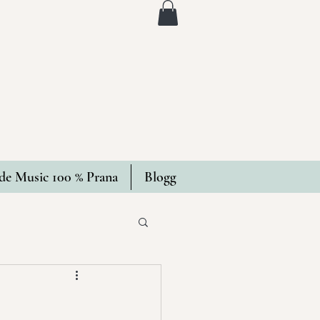
e Music 100 % Prana
Blogg