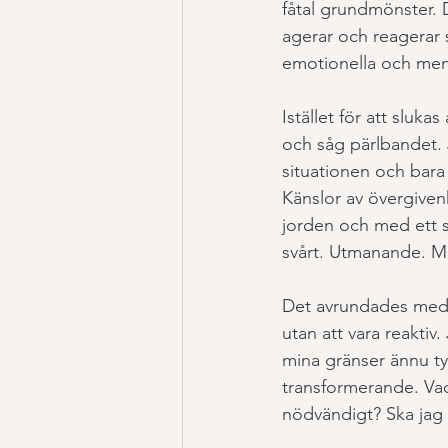
fåtal grundmönster. D
agerar och reagerar s
emotionella och ment
Istället för att sluk
och såg pärlbandet. 
situationen och bara
Känslor av övergiven
jorden och med ett 
svårt. Utmanande. M
Det avrundades med a
utan att vara reakti
mina gränser ännu tyd
transformerande. Vad
nödvändigt? Ska jag 