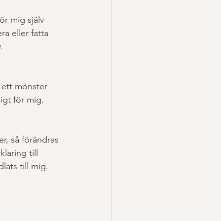
r mig själv 
a eller fatta 
.
 ett mönster 
igt för mig. 
er, så förändras 
aring till 
ats till mig.