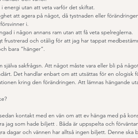
 i energi utan att veta varför det skiftat.
ghet att agera på något, då tystnaden eller förändringen
försvinner i.
ingad i någon annans ram utan att få veta spelreglerna.
gt frustrerad och otålig för att jag har tappat medbestä
ch bara ”hänger”.
 själva sakfrågsn. Att något måste vara eller bli på något 
därt. Det handlar enbart om att utsättas för en ologisk 
ionen kring den förändringen. Att lämnas hängande utan
ke?
 sedan kontakt med en vän om att ev hänga med på konser
a jag som hade biljett . Båda är uppspelta och förväntans
 dagar och vännen har alltså ingen biljett. Denne ska bar