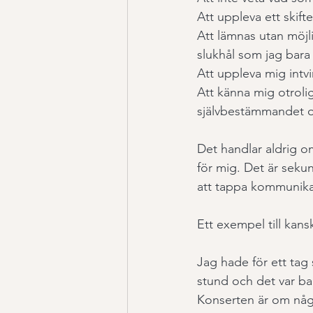
Att uppleva ett skifte
Att lämnas utan möjli
slukhål som jag bara 
Att uppleva mig intv
Att känna mig otroli
självbestämmandet o
Det handlar aldrig om
för mig. Det är sekun
att tappa kommunikat
Ett exempel till kans
Jag hade för ett tag
stund och det var bar
Konserten är om några