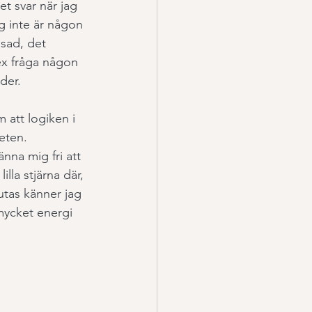
get svar när jag 
ig inte är någon 
isad, det 
tex fråga någon 
der. 
 att logiken i 
eten. 
änna mig fri att 
lla stjärna där, 
utas känner jag 
mycket energi 