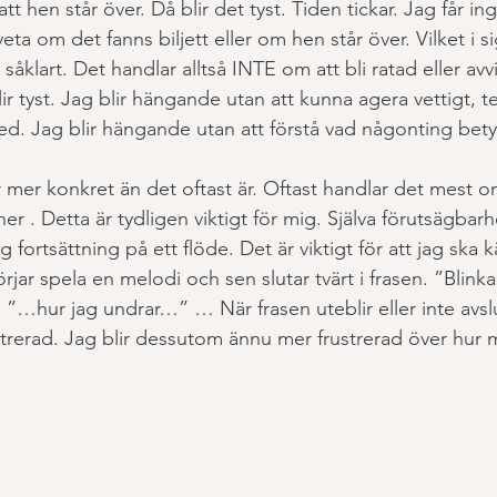
 att hen står över. Då blir det tyst. Tiden tickar. Jag får in
veta om det fanns biljett eller om hen står över. Vilket i s
 såklart. Det handlar alltså INTE om att bli ratad eller avv
ir tyst. Jag blir hängande utan att kunna agera vettigt, 
ed. Jag blir hängande utan att förstå vad någonting bety
mer konkret än det oftast är. Oftast handlar det mest om
er . Detta är tydligen viktigt för mig. Själva förutsägbarh
fortsättning på ett flöde. Det är viktigt för att jag ska k
jar spela en melodi och sen slutar tvärt i frasen. ”Blinka li
 ”…hur jag undrar…” … När frasen uteblir eller inte avsl
trerad. Jag blir dessutom ännu mer frustrerad över hur 