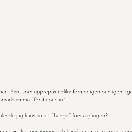
steman. Sånt som upprepas i olika former igen och igen. I
ppmärksamma ”första pärlan”. 
pplevde jag känslan att ”hänga” första gången? 
mma fysiska sensationer och känslomässiga respons som 