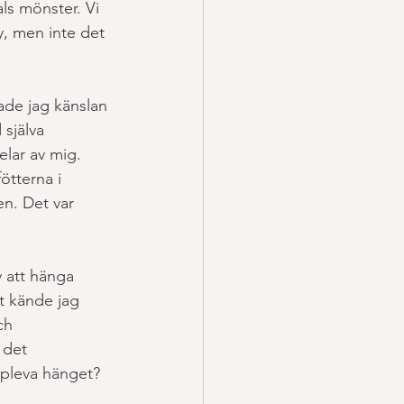
ls mönster. Vi 
y, men inte det 
ade jag känslan 
själva 
lar av mig. 
tterna i 
n. Det var 
 att hänga 
t kände jag 
ch 
 det 
ppleva hänget? 