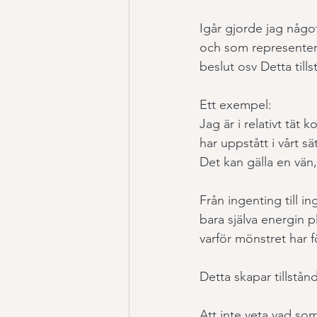
Igår gjorde jag någo
och som representerar 
beslut osv Detta tills
Ett exempel:
Jag är i relativt tä
har uppstått i vårt sä
Det kan gälla en vän,
Från ingenting till in
bara själva energin p
varför mönstret har f
Detta skapar tillstå
Att inte veta vad so