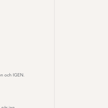
gen och IGEN. 
när jag 