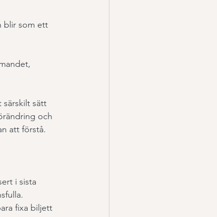
 blir som ett 
mmandet, 
särskilt sätt 
förändring och 
 att förstå. 
t i sista 
fulla. 
a fixa biljett 