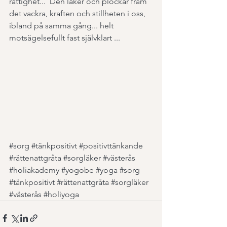
rättighet...  Den läker och plockar fram 
det vackra, kraften och stillheten i oss, 
ibland på samma gång... helt 
motsägelsefullt fast självklart ...
#sorg
#tänkpositivt
#positivttänkande
#rättenattgråta
#sorgläker
#västerås
#holiakademy
#yogobe
#yoga
#sorg
#tänkpositivt
#rättenattgråta
#sorgläker
#västerås
#holiyoga