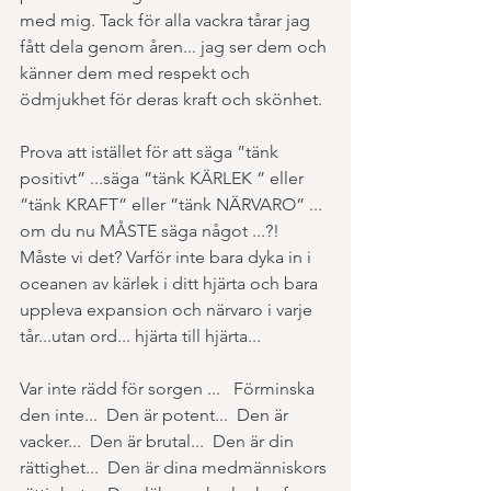
med mig. Tack för alla vackra tårar jag 
fått dela genom åren... jag ser dem och 
känner dem med respekt och 
ödmjukhet för deras kraft och skönhet.
Prova att istället för att säga ”tänk 
positivt” ...säga ”tänk KÄRLEK ” eller 
”tänk KRAFT” eller ”tänk NÄRVARO” ... 
om du nu MÅSTE säga något ...?! 
Måste vi det? Varför inte bara dyka in i 
oceanen av kärlek i ditt hjärta och bara 
uppleva expansion och närvaro i varje 
tår...utan ord... hjärta till hjärta...
Var inte rädd för sorgen ...   Förminska 
den inte...  Den är potent...  Den är 
vacker...  Den är brutal...  Den är din 
rättighet...  Den är dina medmänniskors 