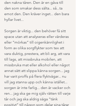
den nakna tåren. Den är en gåva till 
den som smakar dess sälta... så...ta 
emot den. Den kräver inget... den bara 
hyllar livet...
Sorgen är viktig... den behöver få sitt 
space utan att analyseras eller värderas 
eller ”mörkas” till oigenkännlighet i 
form av olika sorgflykter som tex att 
vara duktig, prestera, att bli arg, att vara 
till lags, att missbruka mobilen, att 
missbruka mat eller alkohol eller något 
annat sätt att slippa känna sorgen... jag 
har varit proffs på flera flyktvägar... nu 
vill jag stanna upp och känna istället... 
sorgen är inte farlig... den är vacker och 
ren... jag ska ge mig själv rätten till varje 
tår och jag ska aldrig säga ”tänk 
positivt” till någon som delar sina tårar 