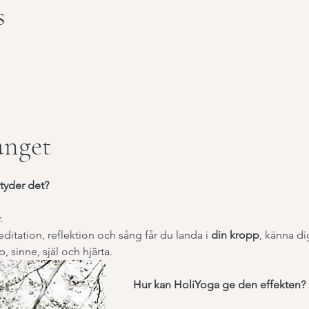
s
nget
yder det?
.
ation, reflektion och sång får du landa i 
din kropp
, känna di
, sinne, själ och hjärta.
Hur kan HoliYoga ge den effekten?