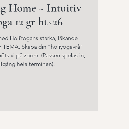
g Home ~ Intuitiv
ga 12 gr ht~26
d HoliYogans starka, läkande
är TEMA. Skapa din ”holiyogavrå”
ts vi på zoom. (Passen spelas in,
illgång hela terminen).