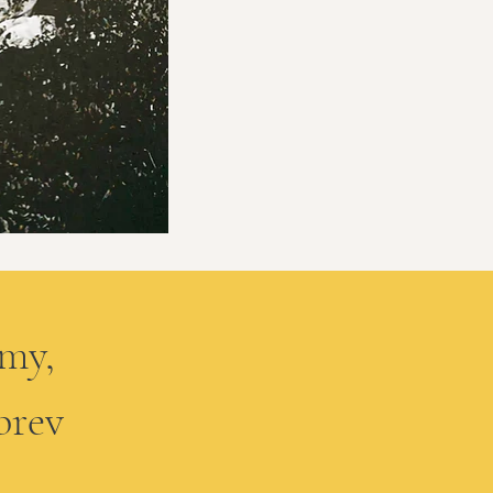
emy,
brev