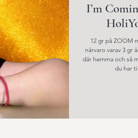
I’m Comin
HoliYo
12 gr på ZOOM me
närvaro varav 3 gr 
där hemma och så mö
du har t