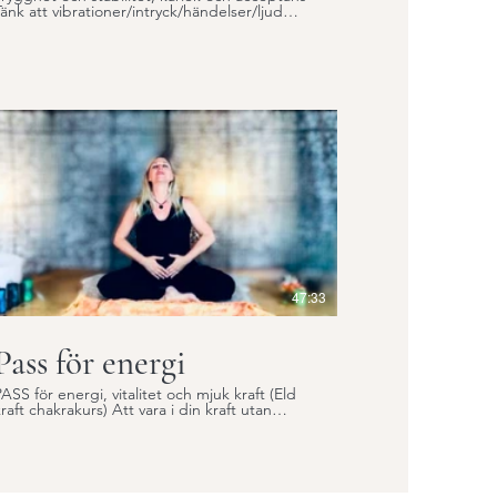
Tänk att vibrationer/intryck/händelser/ljud
om skapar stress i dig, skickas vidare till en
ännu större ”kropp” – jorden, grunden så att
den inte stannar och vibrerar i dig. Många
vibrationer som handlar om rädsla gömmer
sig i hjärtat. Det nedåtgående flödet hjälper
och skyddar dig från mental överbelastning.
Din kropp och jorden är trygga platser för dig
tt vara i. När jorden får ta emot kan ditt
järta vara öppet utan att skadas, känna tillit
tan att tappa sunda gränser. Ditt hjärta
väntar på dig och att få samtala med dina/sina
rötter. (Längd 57 minuter)
47:33
Pass för energi
ASS för energi, vitalitet och mjuk kraft (Eld
aft chakrakurs) Att vara i din kraft utan
ontroll eller prestation. Att vara i din vilja
utan att elden bränner. Att modulera elden
för att den ska ge dig den värme och kraft
m du behöver. OM PASSET: Ditt jag, din
raft, din energi, din eld! Känslan för att