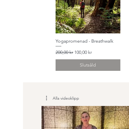
Snabbvisning
Yogapromenad - Breathwalk
Ordinarie pris
Reapris
200,00 kr
100,00 kr
Slutsåld
Alla videoklipp