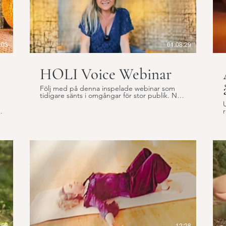
:03
01:08:29
HOLI Voice Webinar
Följ med på denna inspelade webinar som
tidigare sänts i omgångar för stor publik. Nu
har du chansen att få veta vad Holi Voice
(RöstYogan) handlar om. Är du intresserad av
r
din RÖST? Hur mår din RÖST? Är du bekväm
med din RÖST? Hur speglar din röst vem du
d
är? Hur speglar rösten din kropp? Hur speglar
kroppen din röst? Webinaret är fullspäckat
n
med fakta och är du sugen på att prova mer
praktiskt, ta gärna del av följande video: - 8
RöstYoga-sekvenser Detta förinspelade
r
i
webinar handlar om: Att…HITTA RÖSTEN?
Din sanning? Ditt uttryck? Utöka register?
Förändra klangfärg? Djupdyk i
andningsmetodik? Bli trygg med din röst?
Hitta rösten i bäckenet och andra ställen?
Deltagare berättar: ”Tack för ett otroligt
givande och inspirerande Webinarium, tänker
anmäla mig till nästa söndag igen! Tack för 8
sekvenser som gör att man får en praktisk
:55
12:28