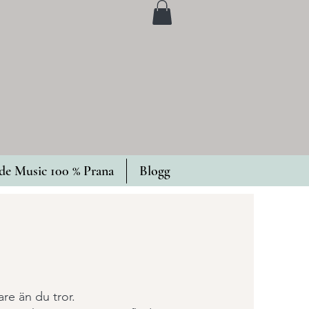
e Music 100 % Prana
Blogg
are än du tror.