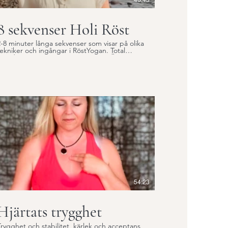
8 sekvenser Holi Röst
2-8 minuter långa sekvenser som visar på olika
ekniker och ingångar i RöstYogan. Total
ängd ca. 48 minuter. HOLIYOGA RÖST är en
”metod” som bygger på material och
nspiration från flera olika ”ljud-riktningar” och
rån flera olika traditioner. Det finns ingen
"röstyoga" som uppfunnits av någon enskild
ndivid, utan det är flertusenåriga tekniker
som på olika sätt har mött väst och i de
mötena har intressanta tekniker för
soundtherapy och röstyoga uppstått. Det
finns numera många metoder som bygger på
kunskapen om människan som
rekvensvarelse, allt från vibrationer på
molekylärnivå till det elektromagnetiska fältet
som omger oss. Dessa metoder bygger på
att korrigera frekvenser ungefär som en
ianostämmare stämmer ett piano. Det jag
har gjort är att väva samman olika
Röst/sound/vibrationstraditioner i väst och öst
54:23
med mina egna kunskaper och erfarenheter
av yoga, röst, musik, form och klang.
Hjärtats trygghet
Trygghet och stabilitet, kärlek och acceptans