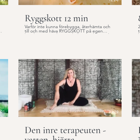
återkoppling på teorin! ” -
Ryggskott 12 min
2
t
Varför inte kunna förebygga, återhämta och
0
till och med häva RYGGSKOTT på egen
t
hand? Denna video innehåller: - Enkla, mjuka
l
övningar för alla - Vrid ryggraden i alla
riktningar för att lura krampen - Öppna flödet
i
i bröstet för att "ta emot" det ryggskottet
f
släpper Vad säger andra utövare? Att det
hjälper både förebyggande och vid aktuellt
i
ryggskott och såklart ryggproblem överlag.
Jag recenserar här min egen video och säger
att den hjälpt mig att häva ett elakt ryggskott
på några dagar. I vanliga fall trappas det bara
upp och håller i sig flera veckor och jag måste
i
uppsöka behandlare. Kände hur krampen
f
"kom av sig" och började andas mjukt och
fint istället. Jag kommer använda sekvensen
som återhämtning och sedan förebyggande.
No more RYGGSKOTT. Detta var incitamentet
p
till videon. Jag har 20 års erfarenhet av hur
övningarna jobbar i kroppen och delar
:01
31:29
återfinns i andra kroppsbehandlares koncept
också. Men, denna riktade version har jag inte
använt så här förut.
Den inre terapeuten -
vatten, hjärta