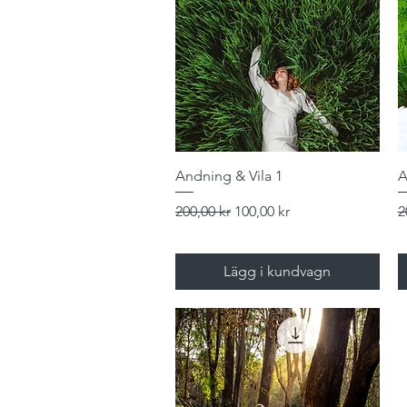
Snabbvisning
Andning & Vila 1
A
Ordinarie pris
Reapris
O
200,00 kr
100,00 kr
2
Lägg i kundvagn