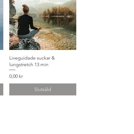
Snabbvisning
Liveguidade suckar &
lungstretch 13 min
Pris
0,00 kr
Slutsåld