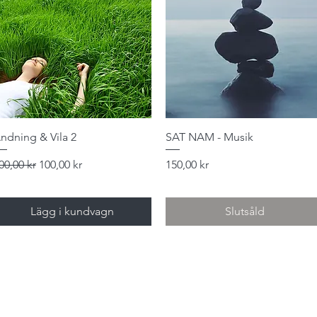
Snabbvisning
Snabbvisning
ndning & Vila 2
SAT NAM - Musik
rdinarie pris
Reapris
Pris
00,00 kr
100,00 kr
150,00 kr
Lägg i kundvagn
Slutsåld