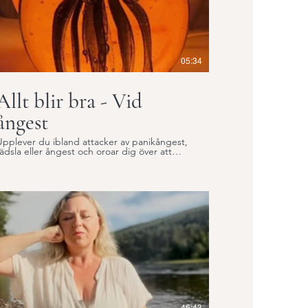
05:34
Allt blir bra - Vid
ångest
Upplever du ibland attacker av panikångest,
rädsla eller ångest och oroar dig över att
hamna i situationer där du riskerar att
rabbas av en ny panikattack. Gör denna
övning på 5 min vid rädsla, ångest, panik eller
är du bara behöver hålla i dig lite extra.
OBS! Vi är olika och om du känner att du blir
lugnare av att INTE hålla tummarna, så gör
nte det.
46:43