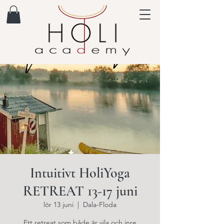
Intuitivt HoliYoga
RETREAT 13-17 juni
lör 13 juni
  |  
Dala-Floda
Ett retreat som både är vila och inre