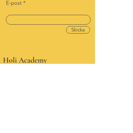
E-post
Skicka
Holi Academy
RÖST - KVINNA - YOGA
Shanti Yoga & Kultur
Fallhammargatan 1
Västerås, Sweden
Email:
info@holiyoga.se
Holi Yoga