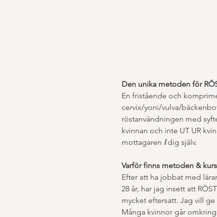
Den unika metoden för RÖS
En fristående och komprime
cervix/yoni/vulva/bäckenbot
röstanvändningen med syfte a
kvinnan och inte UT UR kvinn
mottagaren 
I
 dig själv. 
Varför finns metoden & kur
Efter att ha jobbat med lä
28 år, har jag insett att RÖ
mycket eftersatt. Jag vill ge
Många kvinnor går omkrin