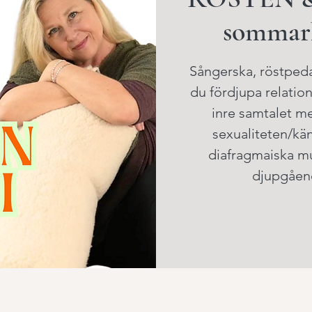
sommark
Sångerska, röstpeda
du fördjupa relatio
inre samtalet me
sexualiteten/kän
diafragmaiska m
djupgåen