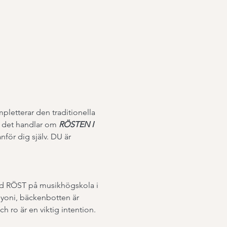
letterar den traditionella 
t det handlar om 
RÖSTEN I 
för dig själv. DU är 
ed RÖST på musikhögskola i 
 yoni, bäckenbotten är 
h ro är en viktig intention. 