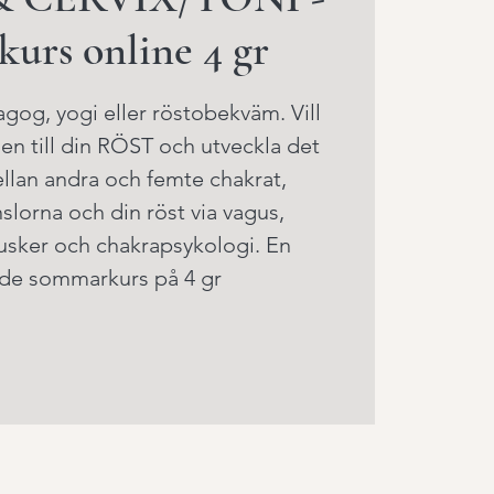
urs online 4 gr
gog, yogi eller röstobekväm. Vill
nen till din RÖST och utveckla det
llan andra och femte chakrat,
slorna och din röst via vagus,
usker och chakrapsykologi. En
de sommarkurs på 4 gr