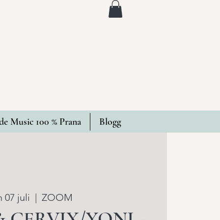
e Music 100 % Prana
Blogg
 07 juli
  |  
ZOOM
 CERVIX/YONI -