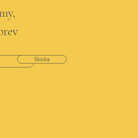
emy,
brev
Skicka