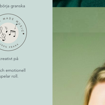
börja granska
kreativt på
och emotionell
pelar roll.