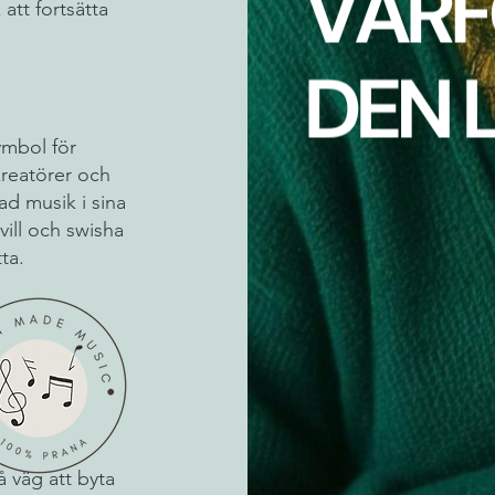
att fortsätta
mbol för
kreatörer och
ad musik i sina
ll och swisha
ta.
å väg att byta