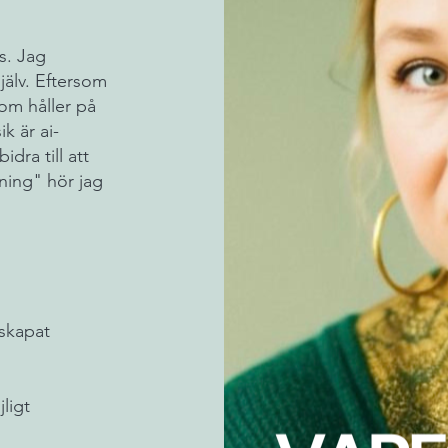
s. Jag
jälv. Eftersom
om håller på
k är ai-
dra till att
ning" hör jag
 skapat
ligt