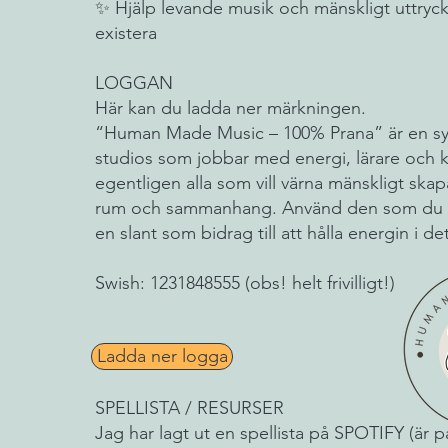
✨ Hjälp levande musik och mänskligt uttryck 
existera
LOGGAN
Här kan du ladda ner märkningen.
“Human Made Music – 100% Prana” är en sy
studios som jobbar med energi, lärare och 
egentligen alla som vill värna mänskligt skap
rum och sammanhang. Använd den som du vi
en slant som bidrag till att hålla energin i det
Swish: 1231848555 (obs! helt frivilligt!)
Ladda ner logga
SPELLISTA / RESURSER
Jag har lagt ut en spellista på SPOTIFY (är p