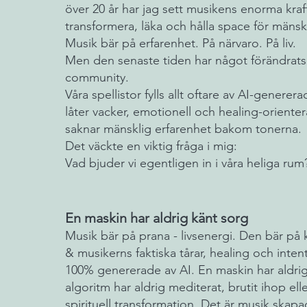
över 20 år har jag sett musikens enorma kraft
transformera, läka och hålla space för mänsk
Musik bär på erfarenhet. På närvaro. På liv.
Men den senaste tiden har något förändrats 
community.
Våra spellistor fylls allt oftare av AI-genere
låter vacker, emotionell och healing-orient
saknar mänsklig erfarenhet bakom tonerna.
Det väckte en viktig fråga i mig:
Vad bjuder vi egentligen in i våra heliga rum
En maskin har aldrig känt sorg
Musik bär på prana - livsenergi. Den bär p
& musikerns faktiska tårar, healing och inten
100% genererade av AI. En maskin har aldrig
algoritm har aldrig mediterat, brutit ihop ell
spirituell transformation. Det är musik ska