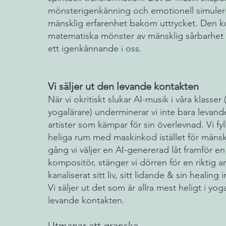
mönsterigenkänning och emotionell simuleri
mänsklig erfarenhet bakom uttrycket. Den k
matematiska mönster av mänsklig sårbarhet ,
ett igenkännande i oss.
Vi säljer ut den levande kontakten
När vi okritiskt slukar AI-musik i våra klasser
yogalärare) underminerar vi inte bara levand
artister som kämpar för sin överlevnad. Vi fyl
heliga rum med maskinkod istället för mänskli
gång vi väljer en AI-genererad låt framför e
kompositör, stänger vi dörren för en riktig a
kanaliserat sitt liv, sitt lidande & sin healing i
Vi säljer ut det som är allra mest heligt i yog
levande kontakten.
Utmanar att granska