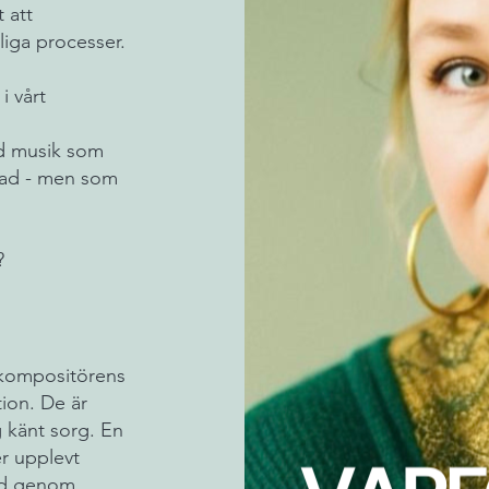
 att
liga processer.
i vårt
rad musik som
erad - men som
?
å kompositörens
tion. De är
 känt sorg. En
er upplevt
pad genom