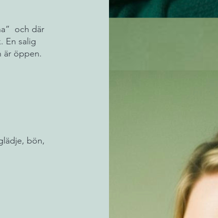
na”
och där
. En salig
n är öppen.
glädje, bön,