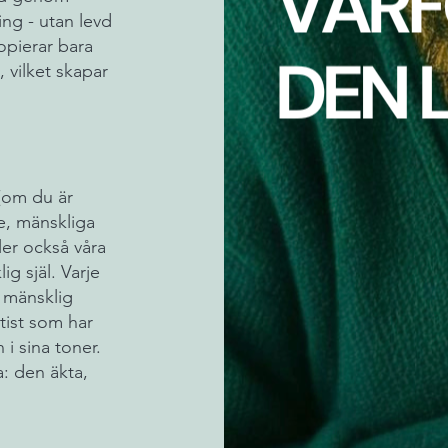
ng - utan levd
opierar bara
 vilket skapar
 (om du är
e, mänskliga
ler också våra
g själ. Varje
n mänsklig
rtist som har
n i sina toner.
a: den äkta,