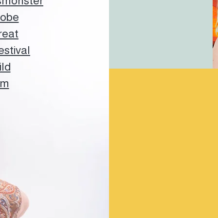
smönster
obe
reat
stival
ild
m
Holi betyder
fär
samtal och möte 