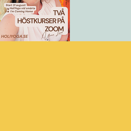
gfest och Holi Yogan är ett enda långt, härligt
med alla chakran och dess färgvibrationer.