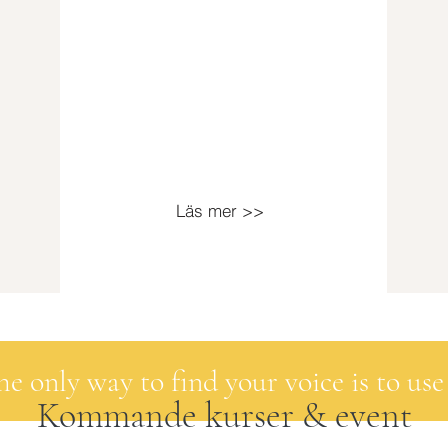
Läs mer >>
he only way to find your voice is to use 
Kommande kurser & event