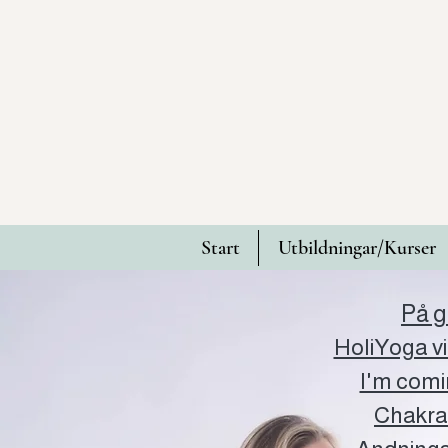
Start
Utbildningar/Kurser
På g
HoliYoga 
I'm com
Chakra