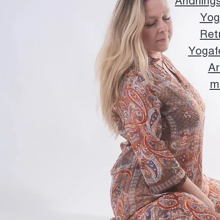
Andning
Yog
Ret
Yogafe
Ar
m